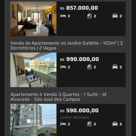
857.000,00
R$
3
2
2
Venda de Apartamento no Jardim Satélite – 103m² | 3
Dormitórios | 2 Vagas
990.000,00
R$
3
2
2
Apartamento à Venda 3 Quartos - 1 Suíte - Jd
Alvorada - São José dos Campos
590.000,00
R$
Jardim Alvorada
3
2
2